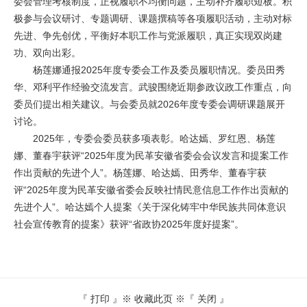
委会管理考核制度，正视履职不均衡问题，主动补齐履职短板。积
极参与会议研讨、专题调研、课题撰稿等各项履职活动，主动对标
先进、争先创优，平衡好本职工作与党派履职，真正实现双岗建
功、双向出彩。
杨莲娜通报2025年度专委会工作及委员履职情况。委员田秀
华、邓利平作经验交流发言。武骏围绕近期参政议政工作重点，向
委员们提出相关建议。与会委员就2026年度专委会调研课题展开
讨论。
2025年，专委会委员获多项表彰。哈达嫣、罗红恩、杨莲
娜、董春宇获评“2025年度为民革安徽省委会会议发言和提案工作
作出贡献的先进个人”。杨莲娜、哈达嫣、田秀华、董春宇获
评“2025年度为民革安徽省委会反映社情民意信息工作作出贡献的
先进个人”。哈达嫣个人提案《关于深化铸牢中华民族共同体意识
社会宣传教育的提案》获评“省政协2025年度好提案”。
『
打印
』※
收藏此页
※『
关闭
』