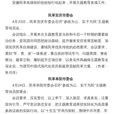
安徽民革各级组织也纷纷行动起来，开展主题教育各项工作。
民革安庆市委会
4月23日，民革安庆市委会召开“参政为公、实干为民”主题教
育动员会。
会议指出，开展本次主题教育是当前和今后一个时期的重要政
治任务，是巩固共同思想政治基础、提升服务安庆发展贡献度、加
强安庆民革自身建设、赓续民革优良传统的必然要求。会议要求，
紧扣“学、查、改”一体推进，重点抓好理论学习、问题查摆、整改
整治、建章立制、履职提升五项任务，以务实作风确保主题教育走
深走实，为谱写中国式现代化安庆新篇章贡献民革力量。（作者：
朱月庆）
民革阜阳市委会
4月24日，民革阜阳市委会召开“参政为公、实干为民”主题教
育动员部署会。
会议要求，压实责任、以上率下，深入基层、求真务实，注重
宣传引导、严守意识形态安全，把主题教育成果切实转化为高质量
参政议政的实际行动。以“十五五”开局为契机，围绕中共市委、市