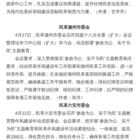
政府中心工作，扎实完成重点协商课题，提升社情民意信息质效，
为现代化美好阜阳建设贡献民革智慧与力量。
（作者：甘齐齐）
民革滁州市委会
4月27日，民革滁州市委会召开四届十八次全委（扩大）会议
暨理论学习中心组（扩大）学习会，动员部署“参政为公、实干为
民”主题教育。
会议要求，深入贯彻落实“参政为公、实干为民”主题教育相关
要求，结合民革作风建设年工作部署和滁州民革工作实际，进一步
转变作风、提升效能；扎实做好滁州民革基层组织换届工作，严格
规范程序，确保换届工作平稳有序、稳步推进；强化纪律意识和规
矩意识，严格遵守政治纪律、组织纪律、工作纪律，以严明的纪律
保障各项工作落地见效。
（作者：张洋）
民革六安市委会
4月22日，民革六安市委会召开“参政为公、实干为民”主题教
育暨作风建设年动员部署会。会议要求，把开展“参政为公、实干
为民”主题教育和民革作风建设年活动紧密结合、一体推进。提高
政治站位，强化责任担当，细化任务分工，确保各项工作提质增